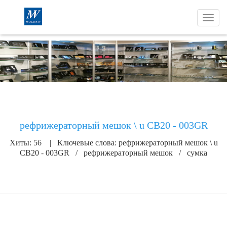
W
e
l
c
o
m
e
t
o
M
Главная
Продукты
a
рефрижераторный мешок \ u CB20 - 003GR
s
t
Хиты: 56 | Ключевые слова:
рефрижераторный мешок \ u
e
CB20 - 003GR
/
рефрижераторный мешок
/
сумка
r
w
i
n
I
n
п
с
t