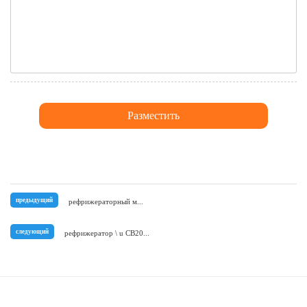
предыдущий
рефрижераторный м...
следующий
рефрижератор \ u CB20...