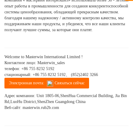
компания « мастервин интернэшнл» использовала более 30 - летний
опыт работы в промышленности для создания конкурентоспособной
системы ценообразования, обладающей прекрасным качеством.
благодаря нашему надежному / активному контролю качества, мы
поддерживаем наши продукты, и убедимся, что все наши клиенты
получают лучшие суммы, за которые они платят.
Welcome to Masterwin International Limited !
Контактное лицо: Masterwin_sales
телефон:
+86 755 8232 5192
стационарный:
+86 755 8232 5192、 (852)2402 3266
Электронная почта:
Связаться сейчас
Адрес компании: Unit 1805-06,ShenHua Commercial Building, Jia Bin
Rd,LuoHu District,ShenZhen Guangdong China
Веб-сайт:
masterwin.rub2b.com