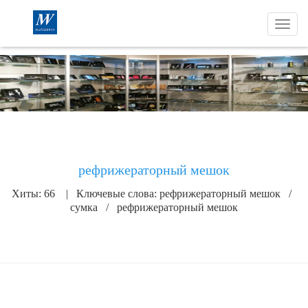
W
e
l
c
o
m
e
t
o
M
Главная
Продукты
a
рефрижераторный мешок
s
t
Хиты: 66 | Ключевые слова:
рефрижераторный мешок
/
e
сумка
/
рефрижераторный мешок
r
w
i
n
I
n
п
с
t